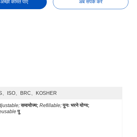
अच्छी कीमत पाएं
अब संपर्क करें
S、ISO、BRC、KOSHER
justable;
समायोज्य;
Refillable;
पुनः भरने योग्य;
eusable
पु