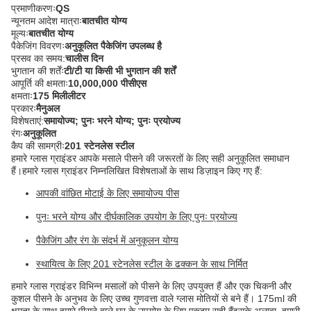
प्रमाणीकरणः
QS
न्यूनतम आदेश मात्राः
बातचीत योग्य
मूल्यः
बातचीत योग्य
पैकेजिंग विवरणः
अनुकूलित पैकेजिंग उपलब्ध है
प्रसव का समय:
चालीस दिन
भुगतान की शर्तेंः
टी/टी या किसी भी भुगतान की शर्तें
आपूर्ति की क्षमताः
10,000,000 पीसीएस
क्षमताः
175 मिलीलीटर
प्रकारः
मैनुअल
विशेषताएं:
समायोज्य; पुनः भरने योग्य; पुनः प्रयोज्य
रंगः
अनुकूलित
कैप की सामग्रीः
201 स्टेनलेस स्टील
हमारे ग्लास ग्राइंडर आपके मसाले पीसने की जरूरतों के लिए सही अनुकूलित समाधान
हैं।हमारे ग्लास ग्राइंडर निम्नलिखित विशेषताओं के साथ डिज़ाइन किए गए हैं:
आपकी वांछित मोटाई के लिए समायोज्य पीस
पुनः भरने योग्य और दीर्घकालिक उपयोग के लिए पुनः प्रयोज्य
पैकेजिंग और रंग के संदर्भ में अनुकूलन योग्य
स्थायित्व के लिए 201 स्टेनलेस स्टील के ढक्कन के साथ निर्मित
हमारे ग्लास ग्राइंडर विभिन्न मसालों को पीसने के लिए उपयुक्त हैं और एक चिकनी और
कुशल पीसने के अनुभव के लिए उच्च गुणवत्ता वाले ग्लास मोतियों से बने हैं। 175ml की