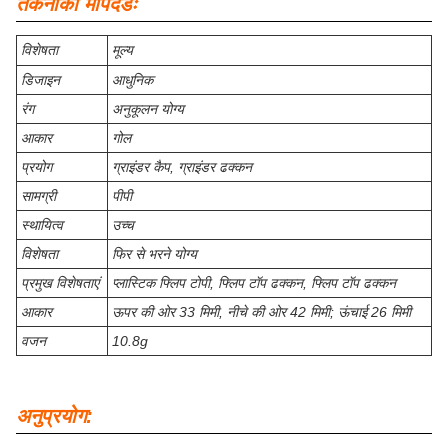
तकनीकी मापदंडः
विशेषता
मूल्य
डिजाइन
आधुनिक
रंग
अनुकूलन योग्य
आकार
गोल
प्रयोग
ग्राइंडर कैप, ग्राइंडर ढक्कन
सामग्री
पीपी
स्थायित्व
उच्च
विशेषता
फिर से भरने योग्य
प्रमुख विशेषताएं
प्लास्टिक फ्लिप टोपी, फ्लिप टॉप ढक्कन, फ्लिप टॉप ढक्कन
आकार
ऊपर की ओर 33 मिमी, नीचे की ओर 42 मिमी; ऊंचाई 26 मिमी
वजन
10.8g
अनुप्रयोग: