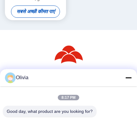
तितली टोपी
सबसे अच्छी कीमत पाएं
Olivia
सोशल मीडिया
8:17 PM
त्वरित संपर्क
Good day, what product are you looking for?
टेलीफोन
86--18030153827