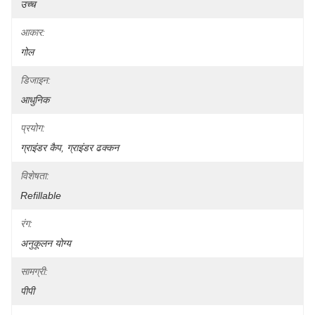
उच्च
आकार:
गोल
डिजाइन:
आधुनिक
प्रयोग:
ग्राइंडर कैप, ग्राइंडर ढक्कन
विशेषता:
Refillable
रंग:
अनुकूलन योग्य
सामग्री:
पीपी