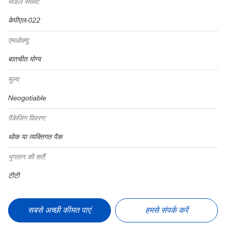
मॉडल संख्या:
केपीएल-022
एमओक्यू:
बातचीत योग्य
मूल्य:
Neogotiable
पैकेजिंग विवरण:
थोक या व्यक्तिगत पैक
भुगतान की शर्तें:
टीटी
सबसे अच्छी कीमत पाएं
हमसे संपर्क करें