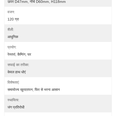
ऊपर D47mm, नीचे D60mm, H118mm
वजन:
120 ग्रा
शैली:
आधुनिक
प्रयोग:
रेस्तरां, कैम्पिंग, घर
सफाई का तरीका:
केवल हाथ धोएं
विशेषताएं:
समायोज्य खुरदरापन, फिर से भरना आसान
स्थायित्व:
जंग प्रतिरोधी