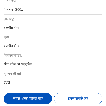
मॉडल संख्या:
केआरजी-G001
एमओक्यू:
बातचीत योग्य
मूल्य:
बातचीत योग्य
पैकेजिंग विवरण:
थोक पैकेज या अनुकूलित
भुगतान की शर्तें:
टी/टी
सबसे अच्छी कीमत पाएं
हमसे संपर्क करें