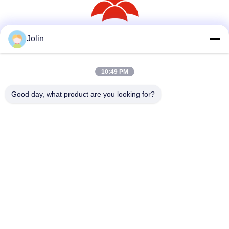
Jolin
सोशल मीडिया
10:49 PM
त्वरित संपर्क
Good day, what product are you looking for?
टेलीफोन
86--18030153827
ईमेल
info@saltnpeppergrinder.com
पता
इकाई 1008, टॉवर बी, चाइना रिसोर्सेज बिल्डिंग, नंबर 95 ईस्ट हुबिन रोड,
सिमिंग जिला, ज़ियामेन, चीन 361004