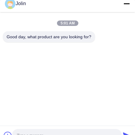
Jolin
सोशल मीडिया
5:01 AM
त्वरित संपर्क
Good day, what product are you looking for?
टेलीफोन
86--18030153827
ईमेल
info@saltnpeppergrinder.com
पता
इकाई 1008, टॉवर बी, चाइना रिसोर्सेज बिल्डिंग, नंबर 95 ईस्ट हुबिन रोड,
सिमिंग जिला, ज़ियामेन, चीन 361004
गोपनीयता नीति
|
साइटमैप
चीन अच्छी गुणवत्ता प्लास्टिक काली मिर्च पीसने वाले आपूर्तिकर्ता. कॉपीराइट © 2024-