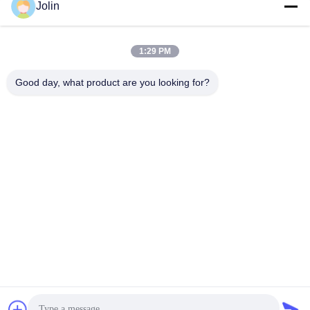
Jolin
सोशल मीडिया
1:29 PM
त्वरित संपर्क
Good day, what product are you looking for?
टेलीफोन
86--18030153827
ईमेल
info@saltnpeppergrinder.com
पता
इकाई 1008, टॉवर बी, चाइना रिसोर्सेज बिल्डिंग, नंबर 95 ईस्ट हुबिन रोड,
सिमिंग जिला, ज़ियामेन, चीन 361004
गोपनीयता नीति
|
साइटमैप
चीन अच्छी गुणवत्ता प्लास्टिक काली मिर्च पीसने वाले आपूर्तिकर्ता. कॉपीराइट © 2024-